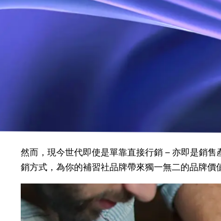
肺炎疫情自上年起持續，教育局多次宣布停課。除
陸續復課，而私補老師、補習班和補習老師亦爭相
單、口碑傳銷、海報、招牌廣告等傳統行銷方式是
然而，現今世代即使是單靠直接行銷 – 亦即是銷售產
銷方式，為你的補習社品牌帶來獨一無二的品牌價