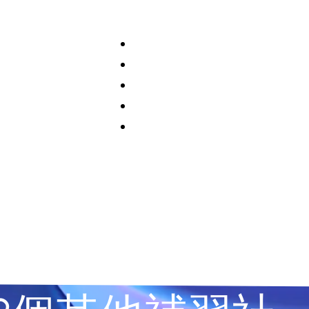
Home
SEO & GEO
Software & Web
Partners & Awards
Contact Us