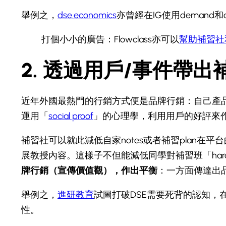
舉例之，
dse.economics
亦曾經在IG使用demand和q
打個小小的廣告：Flowclass亦可以
幫助補習社
2. 透過用戶/事件帶出
近年外國最熱門的行銷方式便是品牌行銷：自己產
運用「
social proof
」的心理學，利用用戶的好評來
補習社可以就此減低自家notes或者補習plan
展教授內容。這樣子不但能減低同學對補習班「hard 
牌行銷（宣傳價值觀），作出平衡
：一方面傳達出
舉例之，
進研教育
試圖打破DSE需要死背的認知
性。